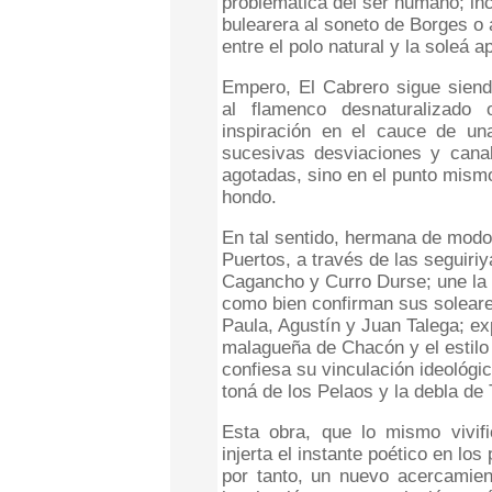
problemática del ser humano; inc
bulearera al soneto de Borges o 
entre el polo natural y la soleá a
Empero, El Cabrero sigue siend
al flamenco desnaturalizado
inspiración en el cauce de un
sucesivas desviaciones y cana
agotadas, sino en el punto mism
hondo.
En tal sentido, hermana de modo 
Puertos, a través de las seguiri
Cagancho y Curro Durse; une la di
como bien confirman sus soleare
Paula, Agustín y Juan Talega; ex
malagueña de Chacón y el estilo
confiesa su vinculación ideológic
toná de los Pelaos y la debla d
Esta obra, que lo mismo vivif
injerta el instante poético en lo
por tanto, un nuevo acercamie