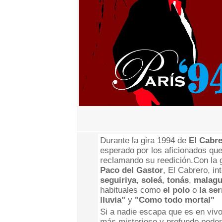
Durante la gira 1994 de
El Cabr
esperado por los aficionados qu
reclamando su reedición.Con la 
Paco del Gastor
, El Cabrero, in
seguiriya
,
soleá
,
tonás
,
malag
habituales como
el polo
o
la se
lluvia"
y
"Como todo mortal"
Si a nadie escapa que es en vivo
más misterioso y profundo poder d