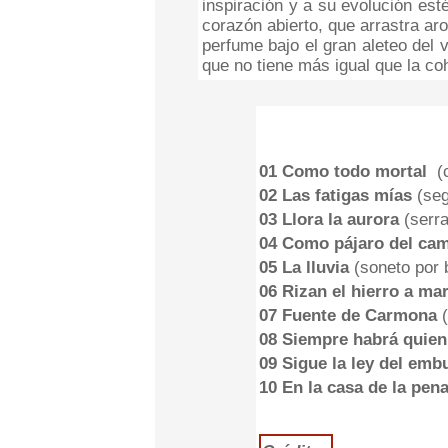
inspiración y a su evolución est
corazón abierto, que arrastra a
perfume bajo el gran aleteo del vi
que no tiene más igual que la co
01 Como todo mortal
(c
02 Las fatigas mías
(seg
03 Llora la aurora
(serr
04 Como pájaro del c
05 La lluvia
(soneto por b
06 Rizan el hierro a mar
07 Fuente de Carmona
(
08 Siempre habrá quien 
09 Sigue la ley del em
10 En la casa de la pen