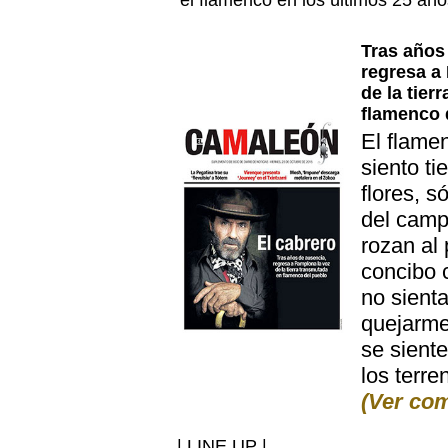
el flamenco en los últimos 25 añ
Tras años
regresa a
de la tier
flamenco 
El flame
siento t
flores, s
del camp
rozan al
concibo 
no sienta
quejarme
se sient
los terr
(Ver com
| LINE UP |