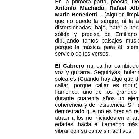
En la primera parte, poesía. 
Antonio Machado
,
Rafael Alb
Mario Benedetti
… (Alguien limpia
que no quede la sangre, ni la 
distorsionadas, bajo, batería, te
sólida y precisa de Emilia
dibujando tantos paisajes mus
porque la música, para él, siem
servicio de los versos.
El Cabrero
nunca ha cambiado 
voz y guitarra. Seguiriyas, buler
soleares (Cuando hay algo que d
callar, porque callar es mori
flamenco, uno de los grandes 
durante cuarenta años un eje
coherencia y de resistencia. Sin
demostrado que no es preciso rec
atraer a los no iniciados en el ar
edades, hacia el flamenco más
vibrar con su cante sin aditivos.