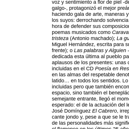
voz y sentimiento a flor de piel -d
galgo-, protagonizó el mejor preá
haciendo gala de arte, maneras y 
los suyos: derrochando solvencia
hora de defender sus composici
poemas musicados como
Carava
tristeza
(Antonio machado);
La g
Miguel Hernández, escrita para 
frente); o
Las palabras y Alguien
-
dedicada esta última al pueblo pa
aplausos de los presentes: unas
incluidas en el CD
Poesía en Res
en las almas del respetable deno
latido… en todos los sentidos. L
incluidas pero que también encon
espacio, sino también el beneplác
semejante entrante, llegó el mo
esperado: el de la actuación del 
José Domínguez
El Cabrero
, irr
cante jondo y, pese a que se le tr
de las personalidades más signif